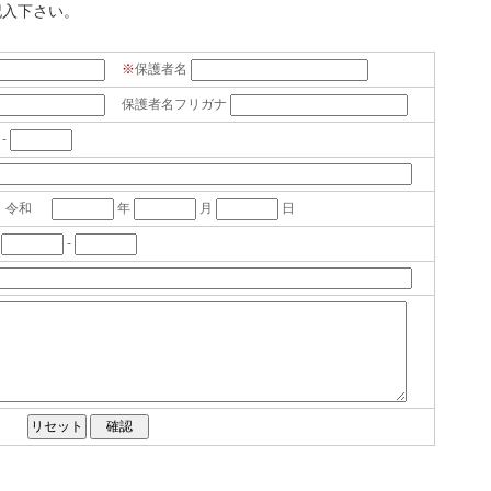
記入下さい。
※
保護者名
保護者名フリガナ
-
令和
年
月
日
-
-