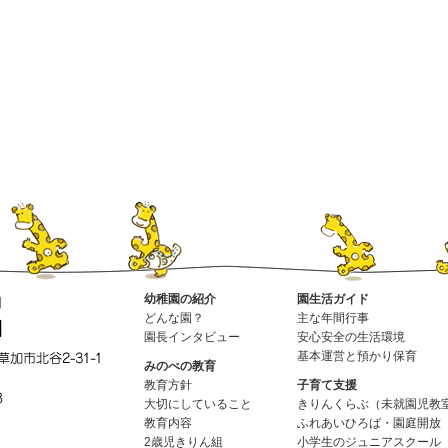
幼稚園の紹介
園生活ガイド
どんな園？
主な年間行事
園長インタビュー
安心安全の生活環境
基本運営と預かり保育
みのべの教育
教育方針
子育て支援
大切にしていること
きりんくらぶ（未就園児教
教育内容
ふれあいひろば・園庭開放
2歳児きりん組
小学生のジュニアスクール