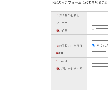
下記の入力フォームに必要事項をご
※
お子様の
お名前
フリガナ
※
ご住所
〒
※
お子様の
生年月日
平成
/
※
TEL
※
e-mail
※
お問い合わせ内容