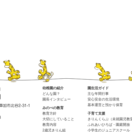
幼稚園の紹介
園生活ガイド
どんな園？
主な年間行事
園長インタビュー
安心安全の生活環境
基本運営と預かり保育
みのべの教育
教育方針
子育て支援
大切にしていること
きりんくらぶ（未就園児教
教育内容
ふれあいひろば・園庭開放
2歳児きりん組
小学生のジュニアスクール